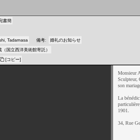
宛書簡
shi, Tadamasa
備考
婚礼のお知らせ
蔵（国立西洋美術館寄託）
[コピー]
Monsieur A
Sculpteur, 
son mariag
La bénédict
particulièr
1901.
34, Rue G