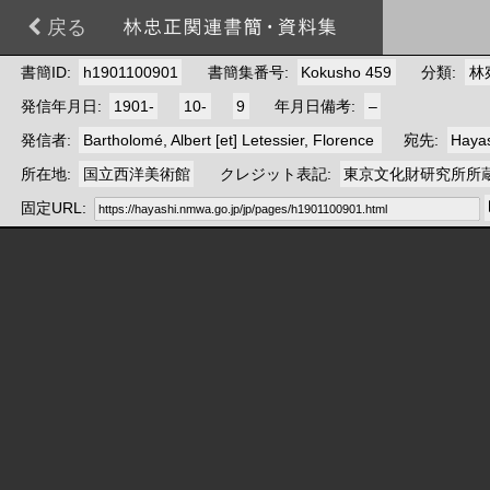
戻る
書簡ID
h1901100901
書簡集番号
Kokusho 459
分類
林
発信年月日
1901-
10-
9
年月日備考
–
発信者
Bartholomé, Albert [et] Letessier, Florence
宛先
Haya
所在地
国立西洋美術館
クレジット表記
東京文化財研究所所
固定URL