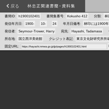
戻る
書簡ID
h1900102401
書簡集番号
Kokusho 412
分類
林
発信年月日
1900-
10-
24
年月日備考
林印には1900年
発信者
Seymour-Trower, Harry
宛先
Hayashi, Tadamasa
所在地
国立西洋美術館
クレジット表記
東京文化財研究所所
固定URL