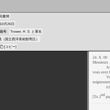
宛書簡
10月26日
備考
Trower, H. S. と署名
蔵（国立西洋美術館寄託）
[コピー]
24. X. 00
Messieurs
Je
vous avez 
Vo
soigneuseme
(c
nd
[To 2
pag