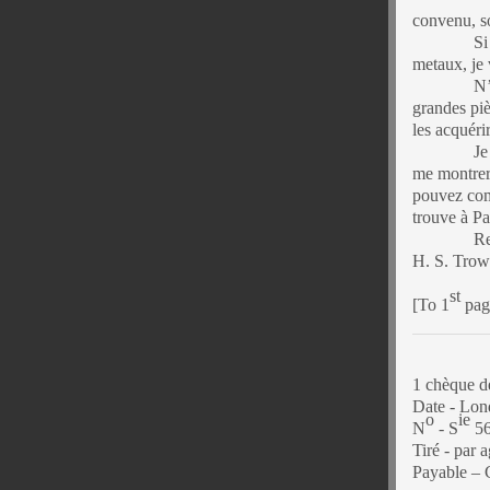
convenu, so
Si
metaux, je 
N’
grandes piè
les acquéri
Je
me montrer 
pouvez comp
trouve à Pa
Re
H. S. Trow
st
[To 1
page
1 chèque d
Date - Lon
o
ie
N
- S
56
Tiré - par
Payable – 