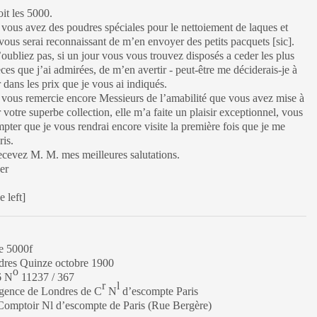
it les 5000.
 vous avez des poudres spéciales pour le nettoiement de laques et
vous serai reconnaissant de m’en envoyer des petits pacquets [sic].
oubliez pas, si un jour vous vous trouvez disposés a ceder les plus
ces que j’ai admirées, de m’en avertir - peut-être me déciderais-je à
r dans les prix que je vous ai indiqués.
 vous remercie encore Messieurs de l’amabilité que vous avez mise à
votre superbe collection, elle m’a faite un plaisir exceptionnel, vous
ter que je vous rendrai encore visite la première fois que je me
ris.
cevez M. M. mes meilleures salutations.
er
 left]
e 5000f
dres Quinze octobre 1900
o
 N
11237 / 367
r
l
 agence de Londres de C
N
d’escompte Paris
Comptoir Nl d’escompte de Paris (Rue Bergère)