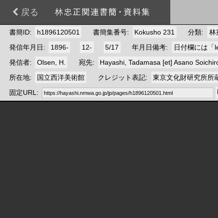
戻る
書簡ID
h1896120501
書簡集番号
Kokusho 231
分類
林
発信年月日
1896-
12-
5/17
年月日備考
日付欄には「le 
発信者
Olsen, H.
宛先
Hayashi, Tadamasa [et] Asano Soichir
所在地
国立西洋美術館
クレジット表記
東京文化財研究所所
固定URL