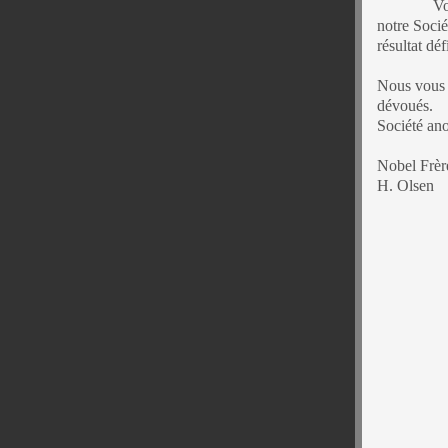
Vos nég
notre Socié
résultat dé
Nous vous p
dévoués.
Société an
Nobel Frèr
H. Olsen