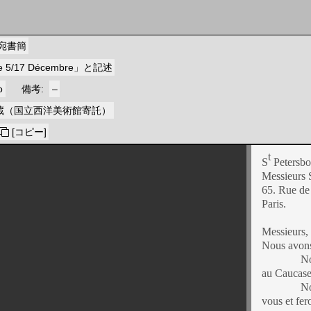
宛書簡
5/17 Décembre」と記述
o
備考
–
蔵（国立西洋美術館寄託）
[コピー]
t
S
Petersbo
Messieurs 
65. Rue de 
Paris.
Messieurs,
Nous avons 
Nous y av
au Caucase e
Nous part
vous et fer