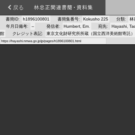
戻る
書簡ID
h1896100801
書簡集番号
Kokusho 225
分類
林
年月日備考
–
発信者
Humbert, Em.
宛先
Hayashi, T
館
クレジット表記
東京文化財研究所所蔵（国立西洋美術館寄託