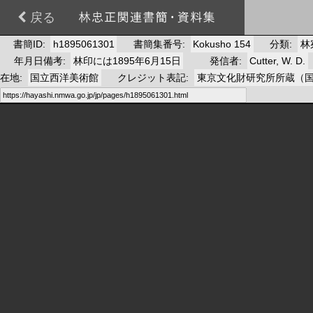
戻る
書簡ID
h1895061301
書簡集番号
Kokusho 154
分類
林
年月日備考
林印には1895年6月15日
発信者
Cutter, W. D.
在地
国立西洋美術館
クレジット表記
東京文化財研究所所蔵（